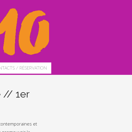
NTACTS / RÉSERVATION
 // 1er
s contemporaines et
e promouvoir la